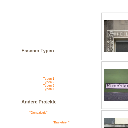
Kunst und Kultur
Schule
Das geschriebene Wort
Zuhause ist's am schönsten.
Essener Typen
Ich habe gesammelt: Und zwar
Schriften. In Essen.
Mit der Sortierung in verschiedene
Kategorien entstehen zum Teil kleine
spannende Geschichten.
Typen 1
Typen 2
Typen 3
Typen 4
Andere Projekte
Meine Ahnenforschung findest Du
unter
"
Genealogie
"
.
Aktuelle Bastelarbeiten und
Anleitungen sind unter
"Basteleien"
abgelegt.