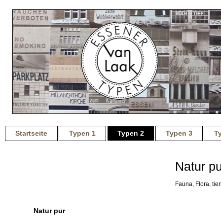
Startseite
Typen 1
Typen 2
Typen 3
T
Natur pu
Für alte Lateiner
Gott und die Welt
Fauna, Flora, tie
Technik
Natur pur